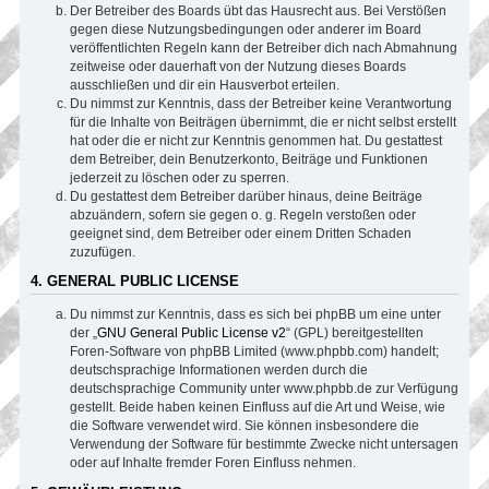
Der Betreiber des Boards übt das Hausrecht aus. Bei Verstößen
gegen diese Nutzungsbedingungen oder anderer im Board
veröffentlichten Regeln kann der Betreiber dich nach Abmahnung
zeitweise oder dauerhaft von der Nutzung dieses Boards
ausschließen und dir ein Hausverbot erteilen.
Du nimmst zur Kenntnis, dass der Betreiber keine Verantwortung
für die Inhalte von Beiträgen übernimmt, die er nicht selbst erstellt
hat oder die er nicht zur Kenntnis genommen hat. Du gestattest
dem Betreiber, dein Benutzerkonto, Beiträge und Funktionen
jederzeit zu löschen oder zu sperren.
Du gestattest dem Betreiber darüber hinaus, deine Beiträge
abzuändern, sofern sie gegen o. g. Regeln verstoßen oder
geeignet sind, dem Betreiber oder einem Dritten Schaden
zuzufügen.
4. GENERAL PUBLIC LICENSE
Du nimmst zur Kenntnis, dass es sich bei phpBB um eine unter
der „
GNU General Public License v2
“ (GPL) bereitgestellten
Foren-Software von phpBB Limited (www.phpbb.com) handelt;
deutschsprachige Informationen werden durch die
deutschsprachige Community unter www.phpbb.de zur Verfügung
gestellt. Beide haben keinen Einfluss auf die Art und Weise, wie
die Software verwendet wird. Sie können insbesondere die
Verwendung der Software für bestimmte Zwecke nicht untersagen
oder auf Inhalte fremder Foren Einfluss nehmen.