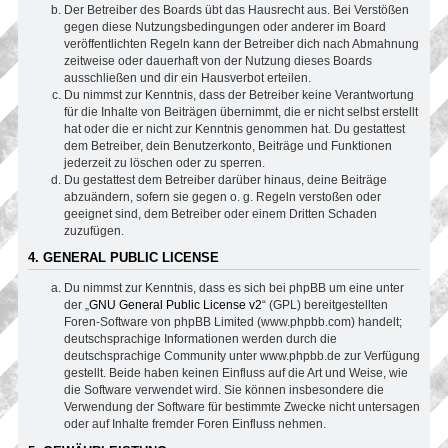
Der Betreiber des Boards übt das Hausrecht aus. Bei Verstößen
gegen diese Nutzungsbedingungen oder anderer im Board
veröffentlichten Regeln kann der Betreiber dich nach Abmahnung
zeitweise oder dauerhaft von der Nutzung dieses Boards
ausschließen und dir ein Hausverbot erteilen.
Du nimmst zur Kenntnis, dass der Betreiber keine Verantwortung
für die Inhalte von Beiträgen übernimmt, die er nicht selbst erstellt
hat oder die er nicht zur Kenntnis genommen hat. Du gestattest
dem Betreiber, dein Benutzerkonto, Beiträge und Funktionen
jederzeit zu löschen oder zu sperren.
Du gestattest dem Betreiber darüber hinaus, deine Beiträge
abzuändern, sofern sie gegen o. g. Regeln verstoßen oder
geeignet sind, dem Betreiber oder einem Dritten Schaden
zuzufügen.
4. GENERAL PUBLIC LICENSE
Du nimmst zur Kenntnis, dass es sich bei phpBB um eine unter
der „
GNU General Public License v2
“ (GPL) bereitgestellten
Foren-Software von phpBB Limited (www.phpbb.com) handelt;
deutschsprachige Informationen werden durch die
deutschsprachige Community unter www.phpbb.de zur Verfügung
gestellt. Beide haben keinen Einfluss auf die Art und Weise, wie
die Software verwendet wird. Sie können insbesondere die
Verwendung der Software für bestimmte Zwecke nicht untersagen
oder auf Inhalte fremder Foren Einfluss nehmen.