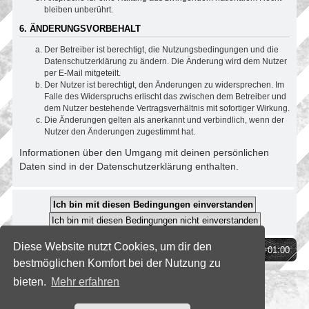
bleiben unberührt.
6. ÄNDERUNGSVORBEHALT
Der Betreiber ist berechtigt, die Nutzungsbedingungen und die
Datenschutzerklärung zu ändern. Die Änderung wird dem Nutzer
per E-Mail mitgeteilt.
Der Nutzer ist berechtigt, den Änderungen zu widersprechen. Im
Falle des Widerspruchs erlischt das zwischen dem Betreiber und
dem Nutzer bestehende Vertragsverhältnis mit sofortiger Wirkung.
Die Änderungen gelten als anerkannt und verbindlich, wenn der
Nutzer den Änderungen zugestimmt hat.
Informationen über den Umgang mit deinen persönlichen
Daten sind in der Datenschutzerklärung enthalten.
Diese Website nutzt Cookies, um dir den
Foren-Übersicht
Alle Zeiten sind
UTC+01:00
bestmöglichen Komfort bei der Nutzung zu
bieten.
Mehr erfahren
*
SE Gamer Style by
phpBB Styles