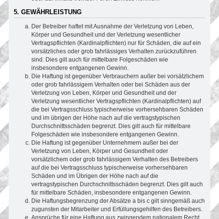
5. GEWÄHRLEISTUNG
Der Betreiber haftet mit Ausnahme der Verletzung von Leben,
Körper und Gesundheit und der Verletzung wesentlicher
Vertragspflichten (Kardinalpflichten) nur für Schäden, die auf ein
vorsätzliches oder grob fahrlässiges Verhalten zurückzuführen
sind. Dies gilt auch für mittelbare Folgeschäden wie
insbesondere entgangenen Gewinn.
Die Haftung ist gegenüber Verbrauchern außer bei vorsätzlichem
oder grob fahrlässigem Verhalten oder bei Schäden aus der
Verletzung von Leben, Körper und Gesundheit und der
Verletzung wesentlicher Vertragspflichten (Kardinalpflichten) auf
die bei Vertragsschluss typischerweise vorhersehbaren Schäden
und im übrigen der Höhe nach auf die vertragstypischen
Durchschnittsschäden begrenzt. Dies gilt auch für mittelbare
Folgeschäden wie insbesondere entgangenen Gewinn.
Die Haftung ist gegenüber Unternehmern außer bei der
Verletzung von Leben, Körper und Gesundheit oder
vorsätzlichem oder grob fahrlässigem Verhalten des Betreibers
auf die bei Vertragsschluss typischerweise vorhersehbaren
Schäden und im Übrigen der Höhe nach auf die
vertragstypischen Durchschnittsschäden begrenzt. Dies gilt auch
für mittelbare Schäden, insbesondere entgangenen Gewinn.
Die Haftungsbegrenzung der Absätze a bis c gilt sinngemäß auch
zugunsten der Mitarbeiter und Erfüllungsgehilfen des Betreibers.
Ansprüche für eine Haftung aus zwingendem nationalem Recht