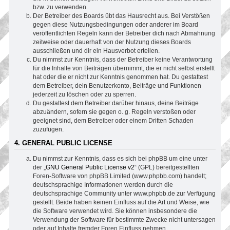
bzw. zu verwenden.
Der Betreiber des Boards übt das Hausrecht aus. Bei Verstößen
gegen diese Nutzungsbedingungen oder anderer im Board
veröffentlichten Regeln kann der Betreiber dich nach Abmahnung
zeitweise oder dauerhaft von der Nutzung dieses Boards
ausschließen und dir ein Hausverbot erteilen.
Du nimmst zur Kenntnis, dass der Betreiber keine Verantwortung
für die Inhalte von Beiträgen übernimmt, die er nicht selbst erstellt
hat oder die er nicht zur Kenntnis genommen hat. Du gestattest
dem Betreiber, dein Benutzerkonto, Beiträge und Funktionen
jederzeit zu löschen oder zu sperren.
Du gestattest dem Betreiber darüber hinaus, deine Beiträge
abzuändern, sofern sie gegen o. g. Regeln verstoßen oder
geeignet sind, dem Betreiber oder einem Dritten Schaden
zuzufügen.
4. GENERAL PUBLIC LICENSE
Du nimmst zur Kenntnis, dass es sich bei phpBB um eine unter
der „
GNU General Public License v2
“ (GPL) bereitgestellten
Foren-Software von phpBB Limited (www.phpbb.com) handelt;
deutschsprachige Informationen werden durch die
deutschsprachige Community unter www.phpbb.de zur Verfügung
gestellt. Beide haben keinen Einfluss auf die Art und Weise, wie
die Software verwendet wird. Sie können insbesondere die
Verwendung der Software für bestimmte Zwecke nicht untersagen
oder auf Inhalte fremder Foren Einfluss nehmen.