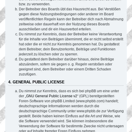
bzw. zu verwenden.
Der Betreiber des Boards übt das Hausrecht aus. Bei Verstößen
gegen diese Nutzungsbedingungen oder anderer im Board
veröffentlichten Regeln kann der Betreiber dich nach Abmahnung
zeitweise oder dauerhaft von der Nutzung dieses Boards
ausschließen und dir ein Hausverbot erteilen.
Du nimmst zur Kenntnis, dass der Betreiber keine Verantwortung
für die Inhalte von Beiträgen übernimmt, die er nicht selbst erstellt
hat oder die er nicht zur Kenntnis genommen hat. Du gestattest
dem Betreiber, dein Benutzerkonto, Beiträge und Funktionen
jederzeit zu löschen oder zu sperren.
Du gestattest dem Betreiber darüber hinaus, deine Beiträge
abzuändern, sofern sie gegen o. g. Regeln verstoßen oder
geeignet sind, dem Betreiber oder einem Dritten Schaden
zuzufügen.
4. GENERAL PUBLIC LICENSE
Du nimmst zur Kenntnis, dass es sich bei phpBB um eine unter
der „
GNU General Public License v2
“ (GPL) bereitgestellten
Foren-Software von phpBB Limited (www.phpbb.com) handelt;
deutschsprachige Informationen werden durch die
deutschsprachige Community unter www.phpbb.de zur Verfügung
gestellt. Beide haben keinen Einfluss auf die Art und Weise, wie
die Software verwendet wird. Sie können insbesondere die
Verwendung der Software für bestimmte Zwecke nicht untersagen
oder auf Inhalte fremder Foren Einfluss nehmen.