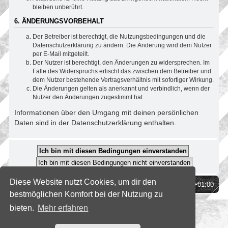
bleiben unberührt.
6. ÄNDERUNGSVORBEHALT
Der Betreiber ist berechtigt, die Nutzungsbedingungen und die
Datenschutzerklärung zu ändern. Die Änderung wird dem Nutzer
per E-Mail mitgeteilt.
Der Nutzer ist berechtigt, den Änderungen zu widersprechen. Im
Falle des Widerspruchs erlischt das zwischen dem Betreiber und
dem Nutzer bestehende Vertragsverhältnis mit sofortiger Wirkung.
Die Änderungen gelten als anerkannt und verbindlich, wenn der
Nutzer den Änderungen zugestimmt hat.
Informationen über den Umgang mit deinen persönlichen
Daten sind in der Datenschutzerklärung enthalten.
Diese Website nutzt Cookies, um dir den
Foren-Übersicht
Alle Zeiten sind
UTC+01:00
bestmöglichen Komfort bei der Nutzung zu
bieten.
Mehr erfahren
*
SE Gamer Style by
phpBB Styles