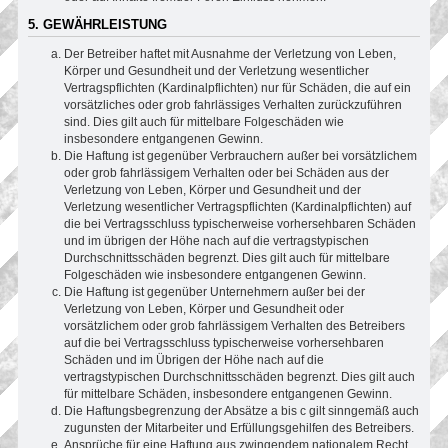
5. GEWÄHRLEISTUNG
Der Betreiber haftet mit Ausnahme der Verletzung von Leben,
Körper und Gesundheit und der Verletzung wesentlicher
Vertragspflichten (Kardinalpflichten) nur für Schäden, die auf ein
vorsätzliches oder grob fahrlässiges Verhalten zurückzuführen
sind. Dies gilt auch für mittelbare Folgeschäden wie
insbesondere entgangenen Gewinn.
Die Haftung ist gegenüber Verbrauchern außer bei vorsätzlichem
oder grob fahrlässigem Verhalten oder bei Schäden aus der
Verletzung von Leben, Körper und Gesundheit und der
Verletzung wesentlicher Vertragspflichten (Kardinalpflichten) auf
die bei Vertragsschluss typischerweise vorhersehbaren Schäden
und im übrigen der Höhe nach auf die vertragstypischen
Durchschnittsschäden begrenzt. Dies gilt auch für mittelbare
Folgeschäden wie insbesondere entgangenen Gewinn.
Die Haftung ist gegenüber Unternehmern außer bei der
Verletzung von Leben, Körper und Gesundheit oder
vorsätzlichem oder grob fahrlässigem Verhalten des Betreibers
auf die bei Vertragsschluss typischerweise vorhersehbaren
Schäden und im Übrigen der Höhe nach auf die
vertragstypischen Durchschnittsschäden begrenzt. Dies gilt auch
für mittelbare Schäden, insbesondere entgangenen Gewinn.
Die Haftungsbegrenzung der Absätze a bis c gilt sinngemäß auch
zugunsten der Mitarbeiter und Erfüllungsgehilfen des Betreibers.
Ansprüche für eine Haftung aus zwingendem nationalem Recht