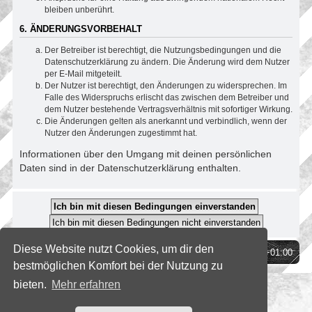
bleiben unberührt.
6. ÄNDERUNGSVORBEHALT
Der Betreiber ist berechtigt, die Nutzungsbedingungen und die
Datenschutzerklärung zu ändern. Die Änderung wird dem Nutzer
per E-Mail mitgeteilt.
Der Nutzer ist berechtigt, den Änderungen zu widersprechen. Im
Falle des Widerspruchs erlischt das zwischen dem Betreiber und
dem Nutzer bestehende Vertragsverhältnis mit sofortiger Wirkung.
Die Änderungen gelten als anerkannt und verbindlich, wenn der
Nutzer den Änderungen zugestimmt hat.
Informationen über den Umgang mit deinen persönlichen
Daten sind in der Datenschutzerklärung enthalten.
Diese Website nutzt Cookies, um dir den
Foren-Übersicht
Alle Zeiten sind
UTC+01:00
bestmöglichen Komfort bei der Nutzung zu
bieten.
Mehr erfahren
*
SE Gamer Style by
phpBB Styles