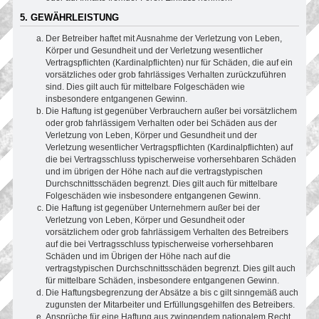
5. GEWÄHRLEISTUNG
Der Betreiber haftet mit Ausnahme der Verletzung von Leben,
Körper und Gesundheit und der Verletzung wesentlicher
Vertragspflichten (Kardinalpflichten) nur für Schäden, die auf ein
vorsätzliches oder grob fahrlässiges Verhalten zurückzuführen
sind. Dies gilt auch für mittelbare Folgeschäden wie
insbesondere entgangenen Gewinn.
Die Haftung ist gegenüber Verbrauchern außer bei vorsätzlichem
oder grob fahrlässigem Verhalten oder bei Schäden aus der
Verletzung von Leben, Körper und Gesundheit und der
Verletzung wesentlicher Vertragspflichten (Kardinalpflichten) auf
die bei Vertragsschluss typischerweise vorhersehbaren Schäden
und im übrigen der Höhe nach auf die vertragstypischen
Durchschnittsschäden begrenzt. Dies gilt auch für mittelbare
Folgeschäden wie insbesondere entgangenen Gewinn.
Die Haftung ist gegenüber Unternehmern außer bei der
Verletzung von Leben, Körper und Gesundheit oder
vorsätzlichem oder grob fahrlässigem Verhalten des Betreibers
auf die bei Vertragsschluss typischerweise vorhersehbaren
Schäden und im Übrigen der Höhe nach auf die
vertragstypischen Durchschnittsschäden begrenzt. Dies gilt auch
für mittelbare Schäden, insbesondere entgangenen Gewinn.
Die Haftungsbegrenzung der Absätze a bis c gilt sinngemäß auch
zugunsten der Mitarbeiter und Erfüllungsgehilfen des Betreibers.
Ansprüche für eine Haftung aus zwingendem nationalem Recht