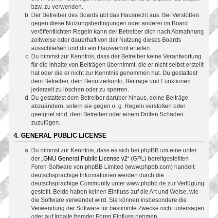
bzw. zu verwenden.
Der Betreiber des Boards übt das Hausrecht aus. Bei Verstößen
gegen diese Nutzungsbedingungen oder anderer im Board
veröffentlichten Regeln kann der Betreiber dich nach Abmahnung
zeitweise oder dauerhaft von der Nutzung dieses Boards
ausschließen und dir ein Hausverbot erteilen.
Du nimmst zur Kenntnis, dass der Betreiber keine Verantwortung
für die Inhalte von Beiträgen übernimmt, die er nicht selbst erstellt
hat oder die er nicht zur Kenntnis genommen hat. Du gestattest
dem Betreiber, dein Benutzerkonto, Beiträge und Funktionen
jederzeit zu löschen oder zu sperren.
Du gestattest dem Betreiber darüber hinaus, deine Beiträge
abzuändern, sofern sie gegen o. g. Regeln verstoßen oder
geeignet sind, dem Betreiber oder einem Dritten Schaden
zuzufügen.
4. GENERAL PUBLIC LICENSE
Du nimmst zur Kenntnis, dass es sich bei phpBB um eine unter
der „
GNU General Public License v2
“ (GPL) bereitgestellten
Foren-Software von phpBB Limited (www.phpbb.com) handelt;
deutschsprachige Informationen werden durch die
deutschsprachige Community unter www.phpbb.de zur Verfügung
gestellt. Beide haben keinen Einfluss auf die Art und Weise, wie
die Software verwendet wird. Sie können insbesondere die
Verwendung der Software für bestimmte Zwecke nicht untersagen
oder auf Inhalte fremder Foren Einfluss nehmen.