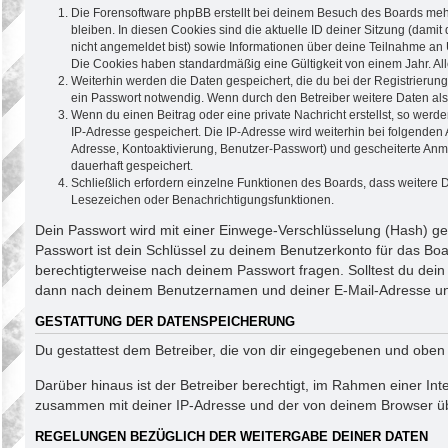
Die Forensoftware phpBB erstellt bei deinem Besuch des Boards mehr
bleiben. In diesen Cookies sind die aktuelle ID deiner Sitzung (dami
nicht angemeldet bist) sowie Informationen über deine Teilnahme an 
Die Cookies haben standardmäßig eine Gültigkeit von einem Jahr. All
Weiterhin werden die Daten gespeichert, die du bei der Registrierun
ein Passwort notwendig. Wenn durch den Betreiber weitere Daten als n
Wenn du einen Beitrag oder eine private Nachricht erstellst, so werd
IP-Adresse gespeichert. Die IP-Adresse wird weiterhin bei folgende
Adresse, Kontoaktivierung, Benutzer-Passwort) und gescheiterte Anm
dauerhaft gespeichert.
Schließlich erfordern einzelne Funktionen des Boards, dass weitere
Lesezeichen oder Benachrichtigungsfunktionen.
Dein Passwort wird mit einer Einwege-Verschlüsselung (Hash) ges
Passwort ist dein Schlüssel zu deinem Benutzerkonto für das Boa
berechtigterweise nach deinem Passwort fragen. Solltest du dei
dann nach deinem Benutzernamen und deiner E-Mail-Adresse und 
GESTATTUNG DER DATENSPEICHERUNG
Du gestattest dem Betreiber, die von dir eingegebenen und oben
Darüber hinaus ist der Betreiber berechtigt, im Rahmen einer In
zusammen mit deiner IP-Adresse und der von deinem Browser über
REGELUNGEN BEZÜGLICH DER WEITERGABE DEINER DATEN