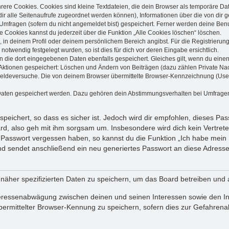
ere Cookies. Cookies sind kleine Textdateien, die dein Browser als temporäre Da
t dir alle Seitenaufrufe zugeordnet werden können), Informationen über die von dir
Umfragen (sofern du nicht angemeldet bist) gespeichert. Ferner werden deine Benut
e Cookies kannst du jederzeit über die Funktion „Alle Cookies löschen“ löschen.
g, in deinem Profil oder deinem persönlichem Bereich angibst. Für die Registrier
otwendig festgelegt wurden, so ist dies für dich vor deren Eingabe ersichtlich.
en die dort eingegebenen Daten ebenfalls gespeichert. Gleiches gilt, wenn du einen
n Aktionen gespeichert: Löschen und Ändern von Beiträgen (dazu zählen Private Na
eldeversuche. Die von deinem Browser übermittelte Browser-Kennzeichnung (User Ag
 Daten gespeichert werden. Dazu gehören dein Abstimmungsverhalten bei Umfragen, 
peichert, so dass es sicher ist. Jedoch wird dir empfohlen, dieses Pa
rd, also geh mit ihm sorgsam um. Insbesondere wird dich kein Vertreter
n Passwort vergessen haben, so kannst du die Funktion „Ich habe mein
sendet anschließend ein neu generiertes Passwort an diese Adresse,
 näher spezifizierten Daten zu speichern, um das Board betreiben und
teressenabwägung zwischen deinen und seinen Interessen sowie den Int
mittelter Browser-Kennung zu speichern, sofern dies zur Gefahrenabw