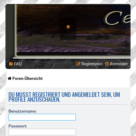
*
FAQ
Registrieren
Anmelden
Foren-Übersicht
DU MUSST REGISTRIERT UND ANGEMELDET SEIN, UM
PROFILE ANZUSCHAUEN.
Benutzername:
Passwort: