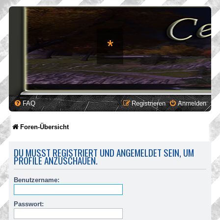
*
FAQ
Registrieren
Anmelden
Foren-Übersicht
DU MUSST REGISTRIERT UND ANGEMELDET SEIN, UM
PROFILE ANZUSCHAUEN.
Benutzername:
Passwort: