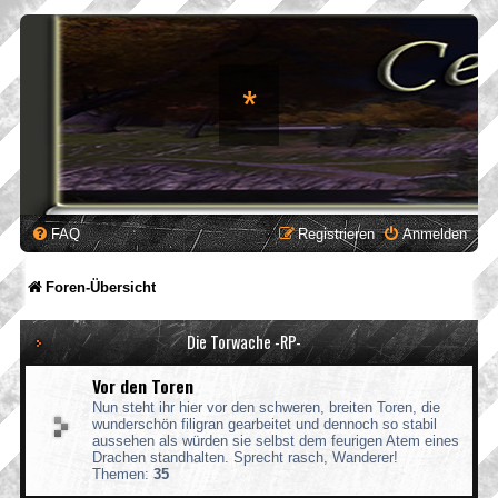
*
FAQ
Registrieren
Anmelden
Foren-Übersicht
Die Torwache -RP-
Vor den Toren
Nun steht ihr hier vor den schweren, breiten Toren, die
wunderschön filigran gearbeitet und dennoch so stabil
aussehen als würden sie selbst dem feurigen Atem eines
Drachen standhalten. Sprecht rasch, Wanderer!
Themen:
35