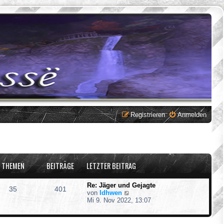
Registrieren
Anmelden
THEMEN
BEITRÄGE
LETZTER BEITRAG
Re: Jäger und Gejagte
35
401
N
von
Idhwen
e
Mi 9. Nov 2022, 13:07
u
e
s