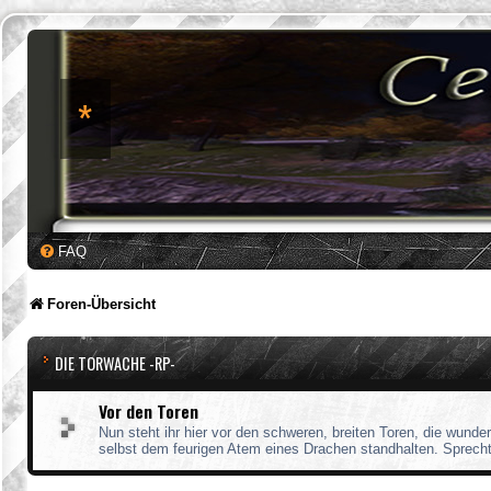
*
FAQ
Foren-Übersicht
DIE TORWACHE -RP-
Vor den Toren
Nun steht ihr hier vor den schweren, breiten Toren, die wunde
selbst dem feurigen Atem eines Drachen standhalten. Sprech