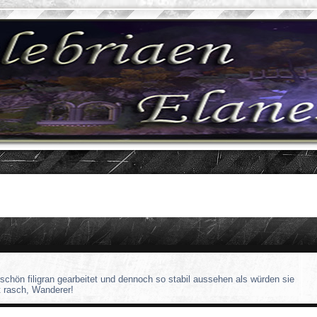
rschön filigran gearbeitet und dennoch so stabil aussehen als würden sie
t rasch, Wanderer!