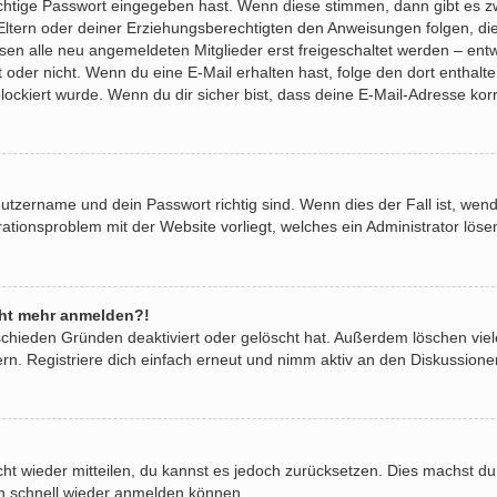
ichtige Passwort eingegeben hast. Wenn diese stimmen, dann gibt es 
 Eltern oder deiner Erziehungsberechtigten den Anweisungen folgen, die
ssen alle neu angemeldeten Mitglieder erst freigeschaltet werden – entw
 ist oder nicht. Wenn du eine E-Mail erhalten hast, folge den dort ent
lockiert wurde. Wenn du dir sicher bist, dass deine E-Mail-Adresse kor
nutzername und dein Passwort richtig sind. Wenn dies der Fall ist, we
urationsproblem mit der Website vorliegt, welches ein Administrator lös
icht mehr anmelden?!
schieden Gründen deaktiviert oder gelöscht hat. Außerdem löschen viel
. Registriere dich einfach erneut und nimm aktiv an den Diskussionen 
icht wieder mitteilen, du kannst es jedoch zurücksetzen. Dies machst 
ich schnell wieder anmelden können.