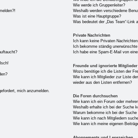
Wie werde ich Gruppenleiter?
nmelden?!
Weshalb werden verschiedene Benutz
Was ist eine Hauptgruppe?
Was bedeutet der „Das Team“-Link au
Private Nachrichten
Ich kann keine Privaten Nachrichten
Ich bekomme ständig unerwünschte 
auftaucht?
Ich habe eine Spam-E-Mail von eine
lsch!
Freunde und ignorierte Mitglieder
Wozu benötige ich die Listen der Fre
den?
Wie kann ich Mitglieder zur Liste der
wieder aus den Listen entfernen?
gefordert, mich anzumelden.
Die Foren durchsuchen
Wie kann ich ein Forum oder mehre
Weshalb erhalte ich bei der Suche 
Warum bekomme ich bei der Suche e
Wie kann ich nach Mitgliedern such
Wie kann ich meine eigenen Beiträ
Abonnements und Lesezeichen