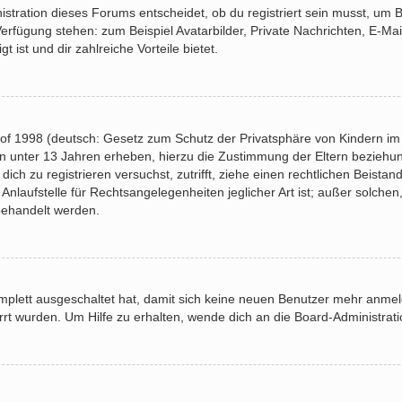
tration dieses Forums entscheidet, ob du registriert sein musst, um Bei
 Verfügung stehen: zum Beispiel Avatarbilder, Private Nachrichten, E-Ma
t ist und dir zahlreiche Vorteile bietet.
of 1998 (deutsch: Gesetz zum Schutz der Privatsphäre von Kindern im I
rn unter 13 Jahren erheben, hierzu die Zustimmung der Eltern bezieh
u dich zu registrieren versuchst, zutrifft, ziehe einen rechtlichen Beist
laufstelle für Rechtsangelegenheiten jeglicher Art ist; außer solchen,
behandelt werden.
komplett ausgeschaltet hat, damit sich keine neuen Benutzer mehr anme
rt wurden. Um Hilfe zu erhalten, wende dich an die Board-Administrati