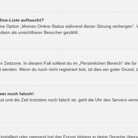
line-Liste auftaucht?
eine Option „Meinen Online-Status während dieser Sitzung verbergen“. 
 dann als unsichtbarer Besucher gezählt.
 Zeitzone. In diesem Fall solltest du im „Persönlichen Bereich“ die für 
erden. Wenn du noch nicht registriert bist, ist dies ein guter Grund, di
mer noch falsch!
hast und die Zeit trotzdem noch falsch ist, geht die Uhr des Servers verm
installiert oder niemand hat das Forum bislang in deine Sprache überse