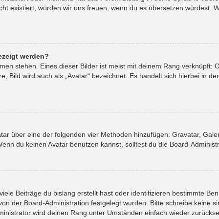
nicht existiert, würden wir uns freuen, wenn du es übersetzen würdest
ezeigt werden?
en stehen. Eines dieser Bilder ist meist mit deinem Rang verknüpft: O
Bild wird auch als „Avatar“ bezeichnet. Es handelt sich hierbei in de
vatar über eine der folgenden vier Methoden hinzufügen: Gravatar, Gal
nn du keinen Avatar benutzen kannst, solltest du die Board-Administra
ele Beiträge du bislang erstellt hast oder identifizieren bestimmte B
 von der Board-Administration festgelegt wurden. Bitte schreibe keine
ministrator wird deinen Rang unter Umständen einfach wieder zurückse