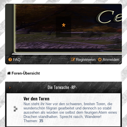
*
FAQ
Registrieren
Anmelden
Foren-Übersicht
Die Torwache -RP-
Vor den Toren
Nun steht ihr hier vor den schweren, breiten Toren, die
wunderschön filigran gearbeitet und dennoch so stabil
aussehen als würden sie selbst dem feurigen Atem eines
Drachen standhalten. Sprecht rasch, Wanderer!
Themen:
35